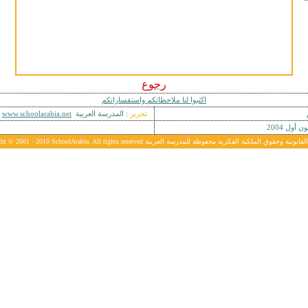
رجوع
اكتبوا لنا ملاحظاتكم واستفساراتكم
تحرير
: المدرسة العربية
www.schoolarabia.net
نون أول
4
200
SchoolArabia. All rig الحقوق القانونية وحقوق الملكية الفكرية محفوظة للمدرسة العربية
0
1
- 20
ght © 2001