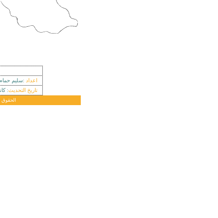
اعداد
:سليم حمام
تاريخ التحديث
: كا
hts reserved