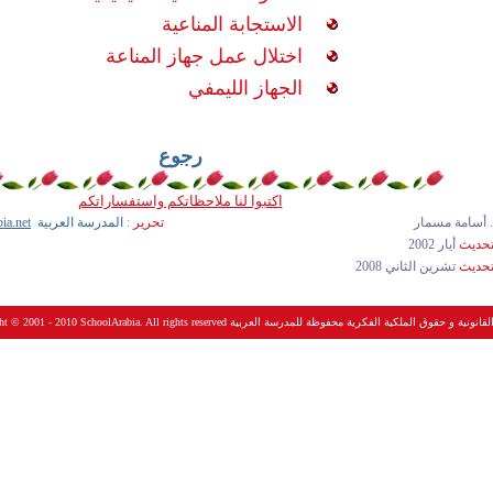
الاستجابة المناعية
اختلال عمل جهاز المناعة
الجهاز الليمفي
رجوع
اكتبوا لنا ملاحظاتكم واستفساراتكم
 أسامة مسمار
تحرير
:
المدرسة العربية
ia.net
لتحديث
أيار 2002
لتحديث
تشرين الثاني 2008
SchoolArabia. All rig الحقوق القانونية و حقوق الملكية الفكرية محفوظة للمدرسة العربية
10
- 20
ght © 2001