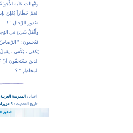
وانْهالَت عَلَيهِ الأَجْوِبَ
العَمَّ خَطّاراً يُعْلِنُ
صُدورِ الرِّجالِ " !
وَأَثْقَلُ شََيْءٍ في الوُجو
فَيُجيبونَ : " الرَّصاصُ ..
يَكفي ، يَكْفي ، يقولُ ال
الذينَ يَسْتَحقّونَ اَنْ 
المَخاطِرِ " ؟
اعداد
:
المدرسة العربية
تاريخ
التحديث :
5 حزيران 2003
ights reserved