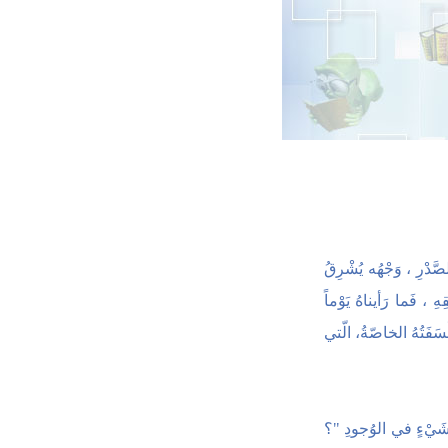
صَّدْرِ ، وَجْهُه يُشْرِقُ
ِهِ ، فَما رَأيناهُ يَوْماً
لْسَفَتُهُ الخاصّةُ، الّتي
ُّ شَيْءٍ في الوُجودِ "؟