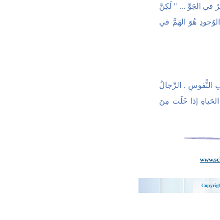
ُ في الجَوِّ ... " لَكِنَّ
لوُجودِ هُوَ الهَمَّ في
ِ النُّفوسِ . الرِّجالُ
الحَياةِ إذا خَلَت مِنَ
www.sc
Copyrig