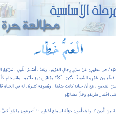
ْتَلِفُ في مَظهَرِهِ عَنْ سائِرِ رِجالِ القَرْيَةِ ، رَبْعَةٌ ، أَسْمَرٌ اللّونِ ، مُرْتَفِعُ ال
هُ قَطَعَ مِنْ عُمْرِهِ الشَّوطَ الأكبَرَ . لَكِنَّهُ يَمْتازُ بِهدوءِ طَبْعِهِ ، وانْسِجامِ خُلُق
ِشَ المَلامِحِ ، مَعَ أَنَّ حياتَهُ كانَتْ صَعْبَةً ، وَهُمومَهُ كَثيرَةٌ . لَهُ في الحَياةِ فَ
 عَلى اخْتيارِ طَريقهِ وَحَلِّ مشاكِلِهِ .
ً مِنَ الَّذينَ كانوا يَتَحلَّقونَ حَوْلَهُ لِسماعِ أَخْبارِه : " أَتعرفونَ ما هُوَ أَخَف