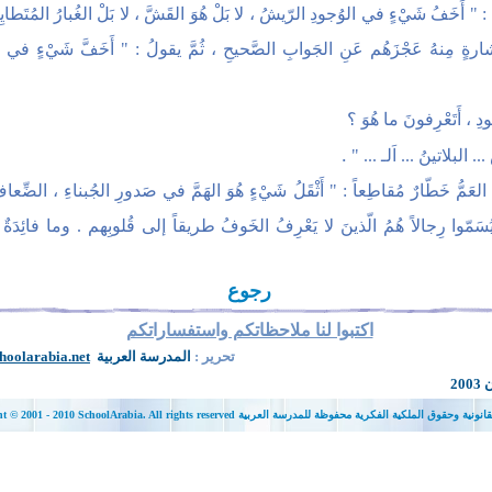
ةُ : " أَخَفُ شَيْءٍ في الوُجودِ الرّيشُ ، لا بَلْ هُوَ القَشَّ ، لا بَلْ الغُبارُ المُتَطايِر
 بِإشارةٍ مِنهُ عَجْزَهُم عَنِ الجَوابِ الصَّحيحِ ، ثُمَّ يقولُ : " أَخَفَّ شَيْءٍ في ا
دِ ، أَتَعْرِفونَ ما هُوَ ؟
.
. البلاتينُ ... اَلـ ... "
عَمُّ خَطّارٌ مُقاطِعاً : " أَثْقَلُ شَيْءٍ هُوَ الهَمَّ في صَدورِ الجُبناءِ ، الضِّعاف
يُسَمّوا رِجالاً هُمُ الّذينَ لا يَعْرِفُ الخَوفُ طريقاً إلى قُلوبِهم . وما فائِدَةٌ 
رجوع
اكتبوا لنا ملاحظاتكم واستفساراتكم
تحرير :
المدرسة
العربية
hoolarabia.net
SchoolArabia. All r الحقوق القانونية وحقوق الملكية الفكرية محفوظة للمدرسة العربية
10
- 20
ht © 2001