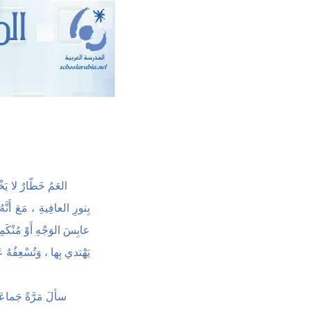
العَمُ خَطّارٌ لا يَخ
بِنورِ العافِيةِ ، مَعَ أَنَّ
عابِسَ الوَجْهِ أَوْ مُنْكَم
يَهْتدي بِها ، وَتُسْعِفُهُ
سألَ مَرَّةً جَماعَة