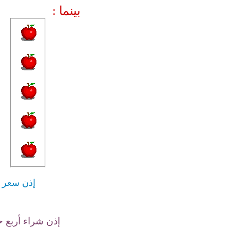
بينما :
إذن سعر ا
إذن شراء أربع ح