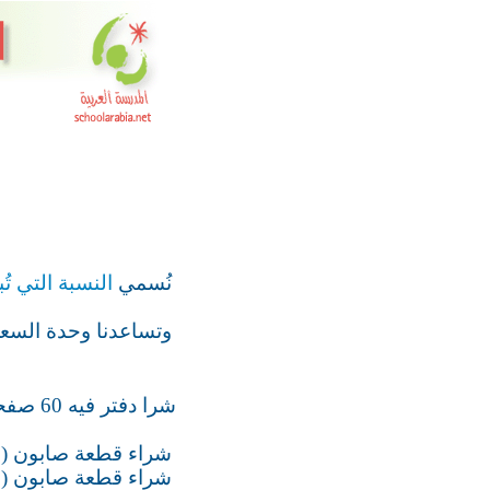
نُسمي
النسبة التي تُ
وتساعدنا وحدة السع
شرا دفتر فيه 60 صفحة بـ 15 قرشاً؟؟
شراء قطعة صابون ( 240 غم ) سعرها 25 قرشا
شراء قطعة صابون ( 250 غم ) سعرها 5و28 قر