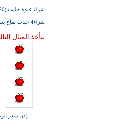
شراء عبوة حليب (0.90 لتر ) بسعر 6 دراهم
شراء4 حبات تفاح بسعر 3 دراهم
لنأخذ المثال التال
إذن سعر الوح