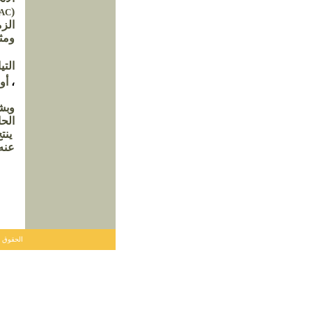
(
 AC
الزم
ومثا
الت
،
أو
و
بش
الحا
ينت
عنه 
hts reserved