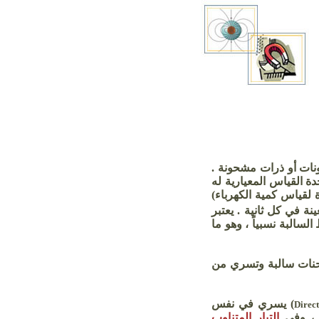
ونات أو ذرات مشحونة .
دة القياس المعيارية له
ة لقياس كمية الكهرباء)
 في كل ثانية . يعتبر
السالبة نسبياً ،
وهو
ما
شحنات سالبة وتسري من
) يسري في نفس
Direct
 ، وفي
التيار المتناوب