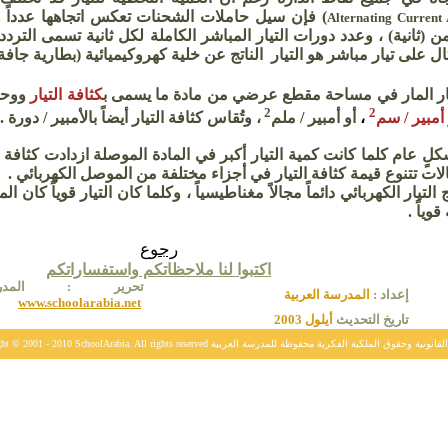
) فإن سيل حاملات الشحنات تعكس اتجاهها عدداً 
Alternating Current
ن (ثانية) ، وعدد دورات التيار المباشر الكاملة لكل ثانية تسمى التر
ل على تيار مباشر هو التيار الناتج عن خلية كهروكيميائية (بطارية جافة 
يار المار في مساحة مقطع عرضي من مادة ما يسمى ب
كثافة التيار
ووحد
2
2
أمبير /
سم
،
أو أمبير / ملم
،
وتُقاس
كثافة التيار أيضاً بالأمبير / دورة
.
كلٍ
عام كلما كانت كمية التيار أكبر في المادة الموصلة ازدادت كثافة 
لات تتنوع قيمة كثافة التيار في أجزاء مختلفة من الموصل الكهربائي
.
ج التيار الكهربائي دائماً مجالاً مغناطيسياً ، و
كلما كان التيار
قوياً
كان المج
قوياً
.
رجوع
اكتبوا لنا ملاحظاتكم واستفساراتكم
تحرير :
الم
إعداد :
المدرسة العربية
www.schoolarabia.net
تاريخ التحديث
أيلول 2003
SchoolArabia. All rig الحقوق القانونية وحقوق الملكية الفكرية محفوظة للمدرسة العربية
0
1
- 20
ght © 2001