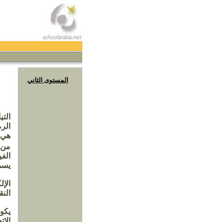
المستوى الثاني
التي
الرم
هي
من
الفي
يسمى
الإ
النق
يكون
الا