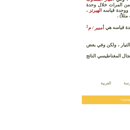
من المرات خلال وحدة
دد ووحدة قياسه
الهيرتز
،
مثلاً)
.
2
ة قياسه هي
أمبير / م
التيار ، ولكن وفي بعض
ال المغناطيسي الناتج
درسة العربية
Copyri