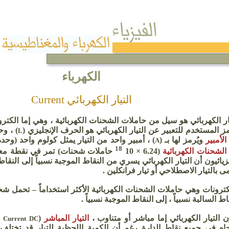
الكهرباء
التيار الكهربائي Current
ار الكهربائي هو سيل من حاملات الشحنات الكهربائية ، وهي إما الكتر
ز المستخدم للتعبير عن التيار الكهربائي هو الحرف الإنجليزي (
) ، وح
L
الأمبير
ويُرمز لها بـ (
) ، أمبير واحد من التيار يمثل كولوم واحد (وحد
A
1
8
الشحنات الكهربائية
(6.24 × 10
حاملات شحنات) تمر في نقطة معينة
زيائيون أن التيار الكهربائي يسري من النقاط الموجبة نسبياً إلى النقاط 
 بالتيار الاصطلاحي أو تيار
فرانكلين
.
لكترونات وهي حاملات الشحنات الكهربائية الأكثر استخداماً – تحمل 
اط السالبة نسبياً ، إلى النقاط الموجبة نسبياً .
 التيار الكهربائي إما مباشر أو متناوب ،
التيار المباشر
(
Current
DC
تجاه في جميع نقاط الدارة رغم أن الكمية اللحظية للتيار قد تختلف