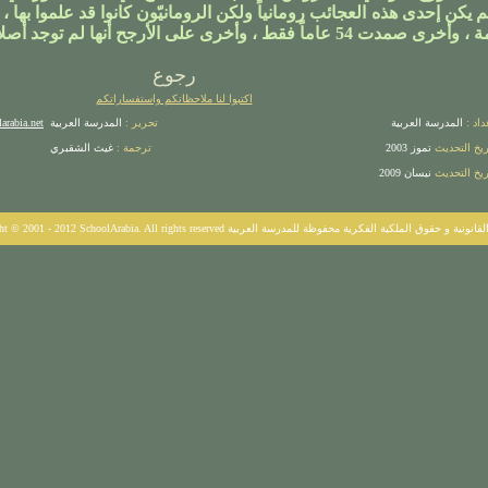
م يكن إحدى هذه العجائب رومانياً ولكن الرومانيّون كانوا قد علموا بها ،
رى صمدت 54 عاماً فقط ، وأخرى على الأرجح أنها لم توجد أصلاً .
رجوع
اكتبوا لنا ملاحظاتكم واستفساراتكم
داد :
المدرسة العربية
تحرير :
المدرسة العربية
arabia.net
ريخ التحديث
تموز 2003
ترجمة
:
غيث الشقبري
ريخ التحديث
نيسان 2009
SchoolArabia. All rights  الحقوق القانونية و حقوق الملكية الفكرية محفوظة للمدرسة العربية
-
ht © 2001