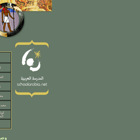
ا
الح
ت
معب
معبد
كول
الض
وصف 