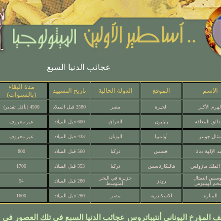
عجائب الدنيا السبع
مدة البقاء
الاسم
الموقع
الدولة الحالية
تاريخ التشييد
(بالسنوات)
لهرم الأكبر
الجيزة
مصر
2580 قبل الميلاد
4500 (بأقل تقدير)
دائق المعلقة
بابليون
العراق
600 قبل الميلاد
غير معروف
مثال جوبتر
أولمبيا
اليونان
433 قبل الميلاد
غير معروف
د الإلهة ديانا
افسس
تركيا
560 قبل الميلاد
800
 الملك مازولس
هاليكارناسس
تركيا
353 قبل الميلاد
1700
وسس التمثال
جزيرة في البحر
رودز
280 قبل الميلاد
54
خم لهيليوس
المتوسط
المنارة
الاسكندرية
مصر
280 قبل الميلاد
1600
المؤرخ اليوناني أنتيباتروس عجائب الدنيا السبع في تلك العصور في ال