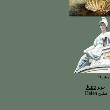
مينيرفا
Juno
جونو
Helen
هيلين