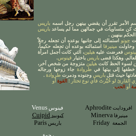
م الأمر
تقرر
أن يقضي
بينهن
رجل اسمه
باريس
كن متساويات في جمالهن مما لم يساعد
باريس
الحكم
بينهين
.
لت
جونو
استمالته إلى جانبها بوعده أ
ن
تجعله
رجلاً
وحاولت
مينيرفا
استمالته بوعده
أن تجعله حكيماً،
ينوس
فعرضت عليه
هيلين
،
التي كانت أجمل امرأة
لعالم. وهكذا قضى
باريس
باختيار
فينوس
.
 لسوء الحظ كانت
هيلين
متزوجة من شخص آخر
،
 خطفها إلى بيتها في
طروادة
جاء زوجها ورجاله
ادتها حيث قتل
باريس
وجنوده
ودمرت
طروادة
.
ي القارئ لو
خُيِّرتَ
فأي نوع تختار
!
القوة
أو
مة
أو
الحب
.
Venus
Aphrodite
رودايت
فينوس
Cuipid
Minerva
ينيرفا
كيوبيد
Paris
Friday
الجمعة
باريس
رجوع