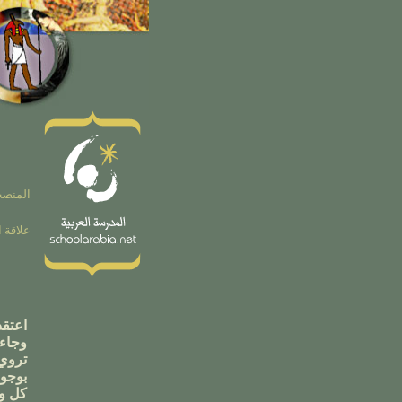
المنصب
علاقة ا
اعتق
وجاء
تروي
بوجو
كل و