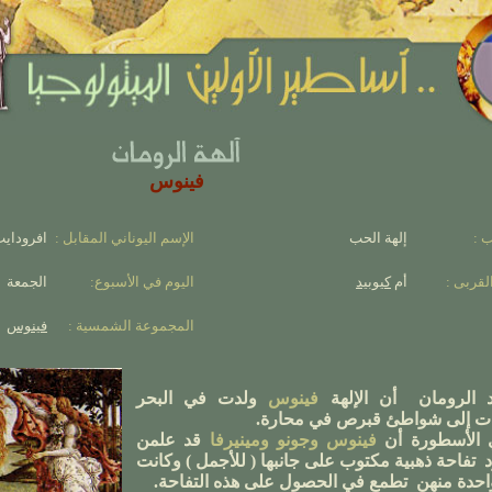
فينوس
 :
إلهة الحب
الإسم اليوناني المقابل :
افروداي
لقربى :
أم
كيوبيد
اليوم في الأسبوع:
الجمعة
المجموعة الشمسية :
فينوس
د الرومان
أن الإلهة
فينوس
ولدت في البحر
ت
إلى شواطئ قبرص في محارة
.
 الأسطورة
أن
فينوس
وجونو
ومينيرفا
قد علمن
د
تفاحة ذهبية مكتوب على جانبها
(
للأجمل ) وكانت
احدة منهن
تطمع
في الحصول
على هذه التفاحة.