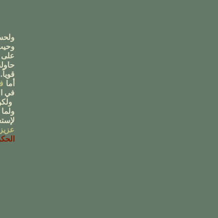
ولحس
وحيث
على 
حاو
قوياً
.
أما
ف
في ا
ولكن
ولما
لإستع
عزيز
الحك
اف
م