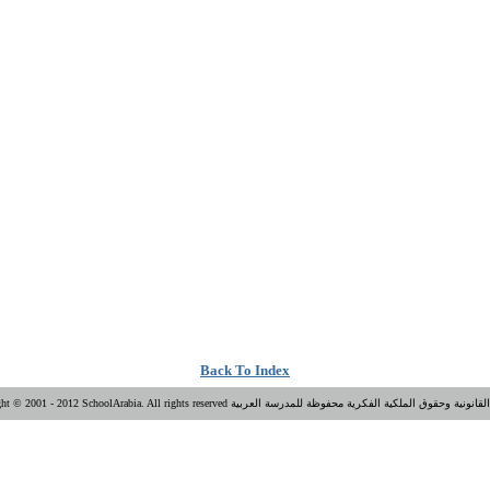
Back To Index
Copyright © 2001 - 2012 SchoolArabia. All  الحقوق القانونية وحقوق الملكية الفكرية محفوظة للمدرسة العربية