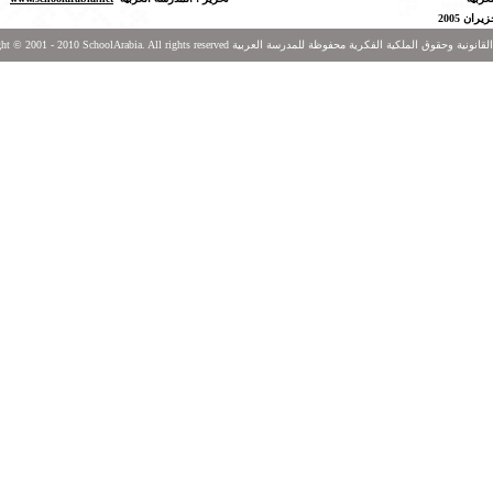
زيران
2005
SchoolArabia. All rig الحقوق القانونية وحقوق الملكية الفكرية محفوظة للمدرسة العربية
10
- 20
ght © 2001