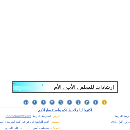
إرشادات للمعلم
،
الأب
،
الأم
اكتبوا لنا ملاحظاتكم واستفساراتكم
درسة العربية
تحرير:
المدرسة العربية
www.schoolarabia.net
ين الأول
2005
المصدر
:
النحو الواضح في قواعد اللغة العربية / المرح
تاليف:
د. مصطفى أمين ، د. علي الجارم