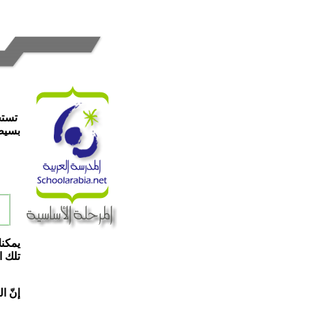
تستخد
بسيط 
يمكنك
تلك ا
إنّ ال