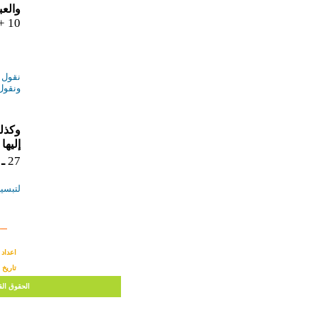
والعب
10 + 5 + 3 = ( 10 + 5 ) + 3
نقول 10 + 5 + 3 عبارة عددية
ونقول العدد 18 هو قيمة
وكذلك
إليها 
27
ـ
لتبسيط
اعداد 
تاريخ 
rights reserved