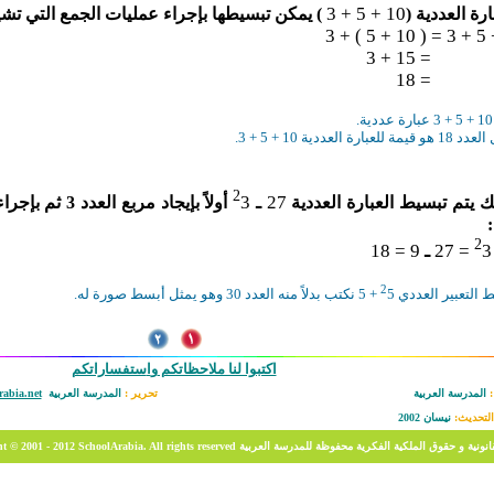
3
+
10 + 5
ارة
العددية
(
)
يمكن تبسيطها بإجراء عمليات الجمع التي تشير 
= 15 + 3
= 18
.
 للعبارة العددية 10 + 5 + 3.
2
3
27
 يتم تبسيط العبارة العددية
ـ
أولاً بإيجاد مرب
:
2
9 = 18
3 = 27
ـ
2
 التعبير العددي
5 + 5 نكتب بدلاً منه العدد 30 وهو يمثل أبسط صورة له.
اكتبوا لنا ملاحظاتكم
و
ا
ستفساراتكم
:
المدرسة العربية
تحرير :
المدرسة العربية
abia.net
التحديث
:
نيسان 2002
SchoolArabia. All  الحقوق القانونية و حقوق الملكية الفكرية محفوظة للمدرسة العربية
12
- 20
ht © 2001