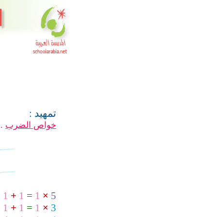
تمهيد :
خواص الضرب
.
+
1
+
1
=
1
×
5
+
1
+
1
=
1
×
3