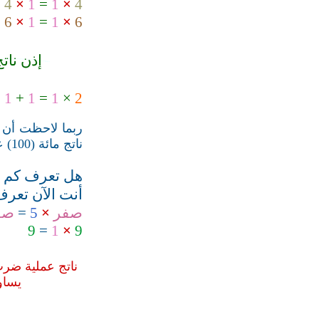
=
4
×
1
=
1
×
4
=
6
×
1
=
1
×
6
إذن نات
=
1
+
1
=
1
×
2
ربما لاحظت أن
ناتج مائة (100) عملية ضرب.... هل هذا كثير.... حسناً!!
هل تعرف كم ع
أنت الآن تعرف
صفر
×
5
=
صف
9
=
1
×
9
ناتج عملية ضر
يساو