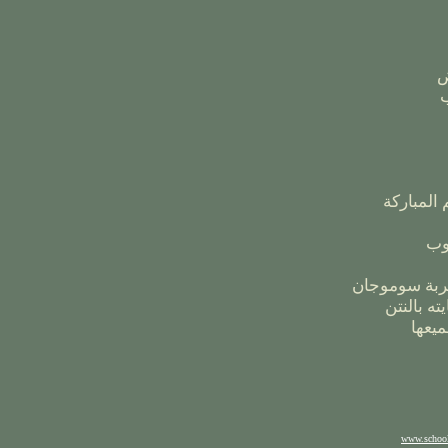
ض
ب
المباركة
وب
تربة سوموجان
ته بالنتن
يعها
www.school