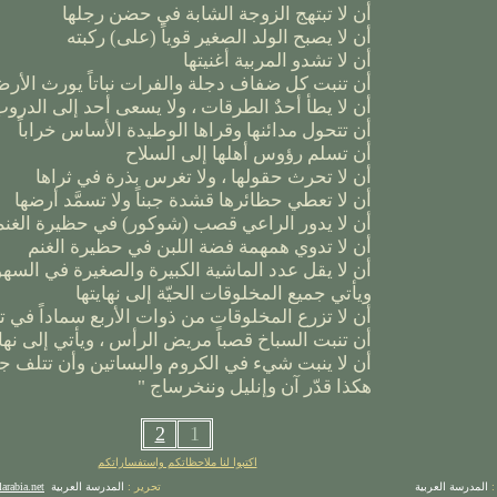
أن لا تبتهج الزوجة الشابة في حضن رجلها
أن لا يصبح الولد الصغير قوياً (على) ركبته
أن لا تشدو المربية أغنيتها
أن تنبت كل ضفاف دجلة والفرات نباتاً يورث الأر
أن لا يطأ أحدٌ الطرقات ، ولا يسعى أحد إلى الدرو
أن تتحول مدائنها وقراها الوطيدة الأساس خراباً
أن تسلم رؤوس أهلها إلى السلاح
أن لا تحرث حقولها ، ولا تغرس بذرة في ثراها
أن لا تعطي حظائرها قشدة جبناً ولا تسمَّد أرضها
أن لا يدور الراعي قصب (شوكور) في حظيرة الغنم 
أن لا تدوي همهمة فضة اللبن في حظيرة الغنم
أن لا يقل عدد الماشية الكبيرة والصغيرة في السه
ويأتي جميع المخلوقات الحيّة إلى نهايتها
أن لا تزرع المخلوقات من ذوات الأربع سماداً في 
أن تنبت السباخ قصباً مريض الرأس ، ويأتي إلى نهاي
أن لا ينبت شيء في الكروم والبساتين وأن تتلف جم
هكذا قدّر آن وإنليل وننخرساج "­­­­­­­­­­­­­­­­­­­­­­­
2
1
اكتبوا لنا ملاحظاتكم واستفساراتكم
:
المدرسة العربية
تحرير :
المدرسة العربية
arabia.net