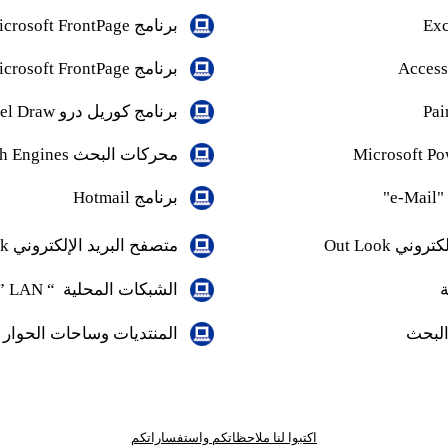
Exc
برنامج
crosoft FrontPage
Access
برنامج
crosoft FrontPage
Pai
برنامج كو
ريل درو
el Draw
Microsoft Po
محركات البحث
h Engines
"
e-Mail
"
برنامج
Hotmail
لكتروني
Out Look
متصفح البريد الإلكتروني
k
ة
الشبكات المحلية
“
LAN
”
البحث
المنتديات وساحات الحوار
اكتبوا لنا ملاحظاتكم واستفساراتكم