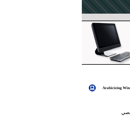
Arabicizing Win
خصي