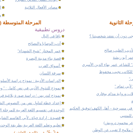
مصادر الأفعال الثلاثية
ا
م
حلة الثانوية
المرحلة المتوسطة ( ا
دروس تطبيقية
رجي دون أن نفقد شخصيتنا ؟
يافا في البال
أدب الوصايا والنصائح
لأديب الطيب صالح
عمر المختار "شيخ الشهداء"
ر أبو ريشة
قصة بناء مدينة البصرة
 للشاعر عمر بهاء الدين الأميري
أسواق العرب
 للكاتب نجيب محفوظ
سرقة اللسان
ى"
الدراسات الأدبية : نموذج دراسة الأسل
أبي تمام "
نموذج للتذوق الأدبي في
نص كامل : " وص
لاب ورواية مدام بوفاري
نموذج لتدريس / دراسة صورة بلاغية في
ة
إعداد خطة لتناول نص من النصوص الشع
 في مسرحية – أهل الكهف/توفيق الحكيم
الوحدة في تقسيم اللغة العربية للمرحلة ال
للمتنبي
قصيدة : إرادة حياة ـ لأبي القاسم الشاب
اعر محمود درويش)
تعليم وتعلم اللغة العربية بطريقة الوحدة
/ ملامح
لا تغيب عن الوطن
فيلٌ وقُبَّرة
(الصف العاشر)