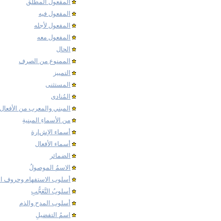
المفعولُ المطلَق
المفعول فيه
المفعول لأجله
المفعول معه
الحال
الممنوع من الصرف
التمييز
المستثنى
المُنادى
المبني والمعرب من الأفعال
من الأسماءِ المبنيةِ
أسماء الإشارة
أسماء الأفعال
الضمائر
الاسمُ الموصولُ
أسلوب الاستفهام وحروف ا
أسلوبُ التَّعَجُّبِ
أسلوب المدح والذم
اسمُ التفضيلِ