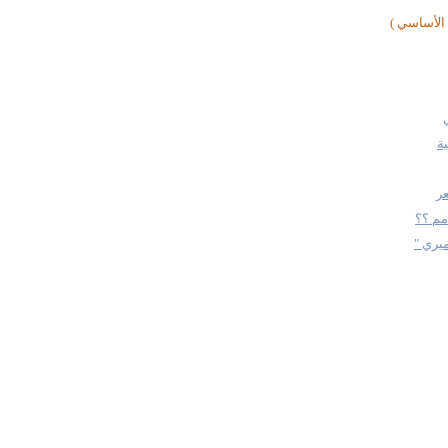
الأساسي )
ة
ر
أمم ؟؟
يري "