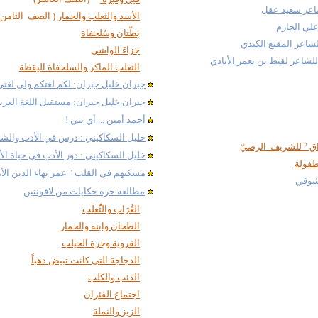
اعر سعيد عقل
الأسد والثعلب والحمار
( الصف الثامن 
لي الجارم
بَطّتان وسُلحفاة
شاعر المقنع الكندي
جزاءَ الواشي
شاعر لقيط بن يعمر الأيادي
الثعلب الماكر والسلحفاة اليقظة
جبران خليل جبران
: لكم لغتكم ولي لغتي
جبران خليل جب
ران
:
مستقبل اللغة العربي
أحمد أمين
...
أي بني !
خليل السكاكيني
:
درس في الأدب والشع
ق " للشريف الرضيّ
خليل السكاكيني
:
دور الأدب في حياة ال
طفولة
مسكنهم في القلب " عمر بهاء الدين الأم
 شوقي
مطالعة حرة حكايات من لافونتين
الغُرَاب والثّّعلَب
الطحان وابنه
والحمار
القروية وجرة الحيلب
الدجاجة
التي كانت تبيض ذهباً
الذئب والكلب
اجتماع
الفئران
الزيز
والنملة