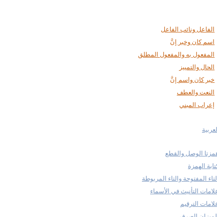
الفاعل ونائب الفاعل
اسم كان وخبر إنَّ
المفعول به والمفعول المطلق
الحال والتمييز
خبر كان واسم إنَّ
النعت والعطف
إعراب المبني
عربية
مزتا الوصل والقطع
تابة الهمزة
لتاء المفتوحة والتاء المربوطة
لامات التأنيث في الأسماء
لامات الترقيم
لميزان الصرفي