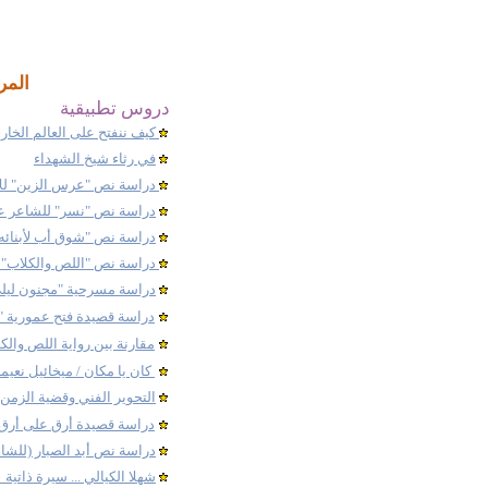
المر
دروس تطبيقية
كيف ننفتح على العالم الخا
في رثاء شيخ الشهداء
دراسة نص "عرس الزين
" ل
دراسة نص "نسر" للشاعر عم
دراسة نص "
شوق أب لأبنائه"
دراسة نص "اللص والكلاب"
دراسة مسرحية "مجنون ليل
دراسة قصيدة فتح عمورية " ل
مقارنة بين رواية اللص والك
كان يا مكان / ميخائيل نعيم
التحوير الفني وقضية الزمن
دراسة قصيدة أرق على أرق 
دراسة نص أبد الصبار (للش
شهلا الكيالي ... سيرة ذاتية 