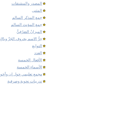
المصدر والمشتقات
المثنى
جمع المذكر السالم
جمع المؤنث السالم
الميزانُ الصَرْفِيُّ
جرُّ الاسم بحروفِ الجَرِّ وبالإ
التوابع
العدد
الأفعال الخمسة
الأسماء الخمسة
مجمع تعليمي حول ان وأخوات
تدريبات نحوية وصرفية