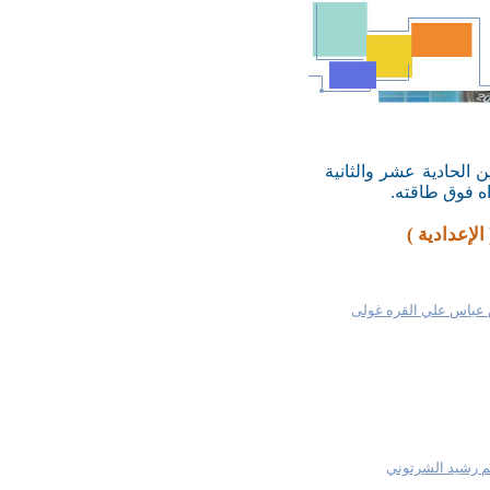
 الحادية عشر والثانية
اه فوق طاقته.
لإعدادية )
عباس علي القره غولى
لم رشيد الشرتوني