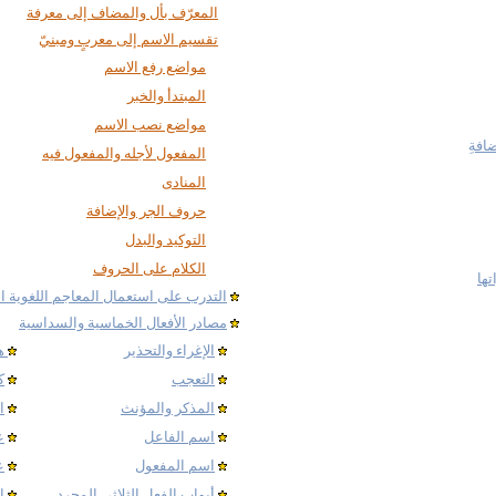
المعرّف بأل والمضاف إلى معرفة
تقسيم الاسم إلى معربٍ ومبنيّ
مواضع رفع الاسم
المبتدأ والخبر
مواضع نصب الاسم
ضافةِ
المفعول لأجله والمفعول فيه
المنادى
حروف الجر والإضافة
التوكيد والبدل
الكلام على الحروف
ها
التدرب على استعمال المعاجم اللغوية ال
مصادر الأفعال الخماسية والسداسية
الإغراء والتحذير
ه
التعجب
ك
المذكر والمؤنث
ا
اسم الفاعل
ع
اسم المفعول
ع
أبواب الفعل الثلاثي المجرد
ا