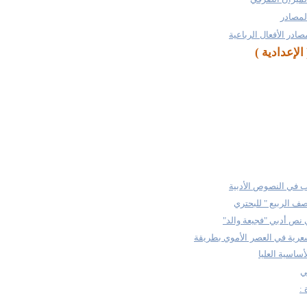
لمصادر
صادر الأفعال الرباعية
لإعدادية )
وب في النصوص الأدبية
ف الربيع " للبحتري
 نص أدبي "فجيعة والد"
رية في العصر الأموي بطريقة
أساسية العليا
ي
 :