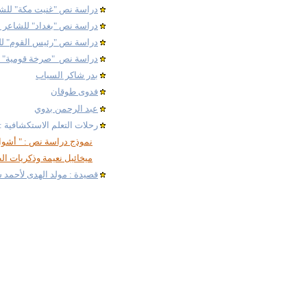
دراسة نص "
غنيت مكة" للش
دراسة نص "بغداد" للشاعر ع
دراسة نص "رئيس القوم" لل
دراسة نص
"صرخة قومية" لل
بدر شاكر السياب
فدوى طوقان
عبد الرحمن بدوي
رحلات التعلم الاستكشافية :
نموذج دراسة نص : " أشوا
ميخائيل نعيمة وذكريات ال
قصيدة : مولد الهدى لأحمد