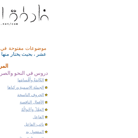
موضوعات مفتوحة في ال
عشر ، بحيث يختار منها - 
المر
دروس في النحو والص
ا
لكَلِمَةُ وأَقْسامَها
الجملة الإسمية وركناها
الحروف الناسخة
الأفعال الناقصة
الفِعْلُ وَاَحْوَالُهُ
الفاعل
نائب الفاعل
المفعول به