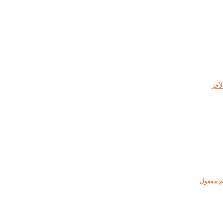
آخر
م مفعول